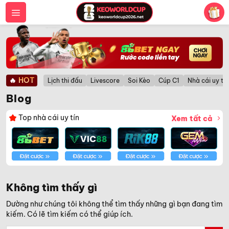
Bỏ
qua
nội
dung
🔥
HOT
Lịch thi đấu
Livescore
Soi Kèo
Cúp C1
Nhà cái uy tín
Blog
Top nhà cái uy tín
Xem tất cả
Không tìm thấy gì
Dường như chúng tôi không thể tìm thấy những gì bạn đang tìm
kiếm. Có lẽ tìm kiếm có thể giúp ích.