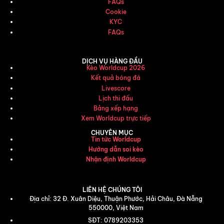
FAQs
Cookie
KYC
FAQs
DỊCH VỤ HÀNG ĐẦU
Kèo Worldcup 2026
Kết quả bóng đá
Livescore
Lịch thi đấu
Bảng xếp hạng
Xem Worldcup trực tiếp
CHUYÊN MỤC
Tin tức Worldcup
Hướng dẫn soi kèo
Nhận định Worldcup
LIÊN HỆ CHÚNG TÔI
Địa chỉ: 32 Đ. Xuân Diệu, Thuận Phước, Hải Châu, Đà Nẵng
550000, Việt Nam
SĐT: 0789203353