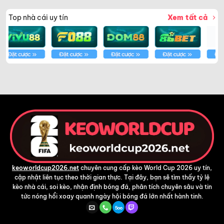
Top nhà cái uy tín
Xem tất cả
keoworldcup2026.net
chuyên cung cấp kèo World Cup 2026 uy tín,
cập nhật liên tục theo thời gian thực. Tại đây, bạn sẽ tìm thấy tỷ lệ
kèo nhà cái, soi kèo, nhận định bóng đá, phân tích chuyên sâu và tin
tức nóng hổi xoay quanh ngày hội bóng đá lớn nhất hành tinh.