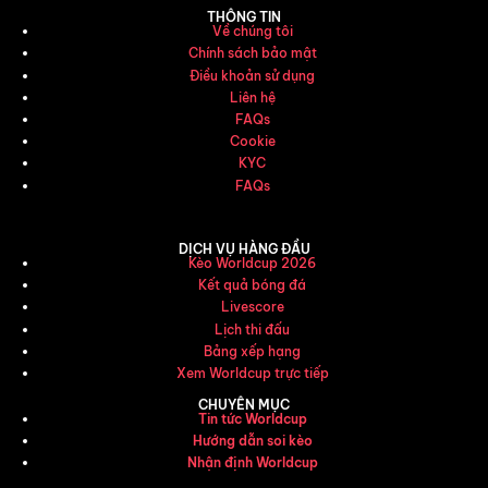
THÔNG TIN
Về chúng tôi
Chính sách bảo mật
Điều khoản sử dụng
Liên hệ
FAQs
Cookie
KYC
FAQs
DỊCH VỤ HÀNG ĐẦU
Kèo Worldcup 2026
Kết quả bóng đá
Livescore
Lịch thi đấu
Bảng xếp hạng
Xem Worldcup trực tiếp
CHUYÊN MỤC
Tin tức Worldcup
Hướng dẫn soi kèo
Nhận định Worldcup