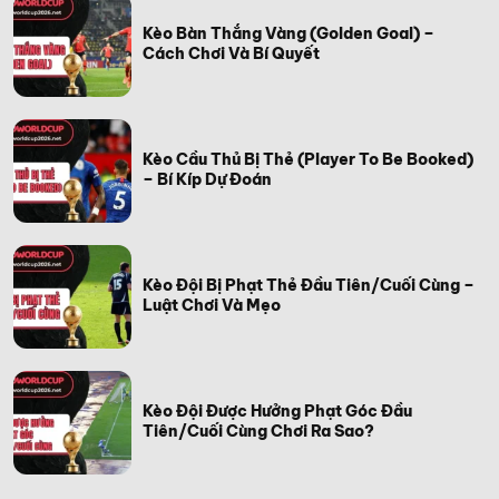
Kèo Bàn Thắng Vàng (Golden Goal) –
Cách Chơi Và Bí Quyết
Kèo Cầu Thủ Bị Thẻ (Player To Be Booked)
– Bí Kíp Dự Đoán
Kèo Đội Bị Phạt Thẻ Đầu Tiên/Cuối Cùng –
Luật Chơi Và Mẹo
Kèo Đội Được Hưởng Phạt Góc Đầu
Tiên/Cuối Cùng Chơi Ra Sao?