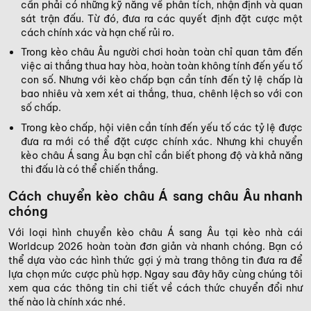
cần phải có những kỹ năng về phân tích, nhận định và quan
sát trận đấu. Từ đó, đưa ra các quyết định đặt cược một
cách chính xác và hạn chế rủi ro.
Trong kèo châu Âu người chơi hoàn toàn chỉ quan tâm đến
việc ai thắng thua hay hòa, hoàn toàn không tính đến yếu tố
con số. Nhưng với kèo chấp bạn cần tính đến tỷ lệ chấp là
bao nhiêu và xem xét ai thắng, thua, chênh lệch so với con
số chấp.
Trong kèo chấp, hội viên cần tính đến yếu tố các tỷ lệ được
đưa ra mới có thể đặt cược chính xác. Nhưng khi chuyển
kèo châu Á sang Âu bạn chỉ cần biết phong độ và khả năng
thi đấu là có thể chiến thắng.
Cách chuyển kèo châu Á sang châu Âu nhanh
chóng
Với loại hình chuyển kèo châu Á sang Âu tại kèo nhà cái
Worldcup 2026 hoàn toàn đơn giản và nhanh chóng. Bạn có
thể dựa vào các hình thức gợi ý mà trang thông tin đưa ra để
lựa chọn mức cược phù hợp. Ngay sau đây hãy cùng chúng tôi
xem qua các thông tin chi tiết về cách thức chuyển đổi như
thế nào là chính xác nhé.