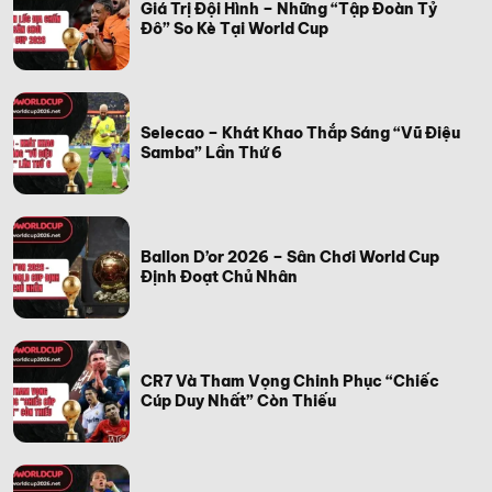
Giá Trị Đội Hình – Những “Tập Đoàn Tỷ
Đô” So Kè Tại World Cup
Selecao – Khát Khao Thắp Sáng “Vũ Điệu
Samba” Lần Thứ 6
Ballon D’or 2026 – Sân Chơi World Cup
Định Đoạt Chủ Nhân
CR7 Và Tham Vọng Chinh Phục “Chiếc
Cúp Duy Nhất” Còn Thiếu