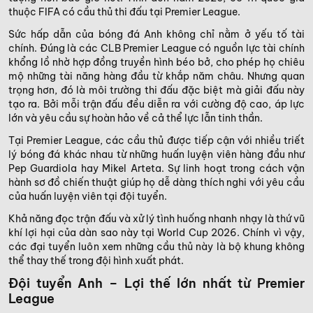
thuộc FIFA có cầu thủ thi đấu tại Premier League.
Sức hấp dẫn của bóng đá Anh không chỉ nằm ở yếu tố tài
chính. Đúng là các CLB Premier League có nguồn lực tài chính
khổng lồ nhờ hợp đồng truyền hình béo bở, cho phép họ chiêu
mộ những tài năng hàng đầu từ khắp năm châu. Nhưng quan
trọng hơn, đó là môi trường thi đấu đặc biệt mà giải đấu này
tạo ra. Bởi mỗi trận đấu đều diễn ra với cường độ cao, áp lực
lớn và yêu cầu sự hoàn hảo về cả thể lực lẫn tinh thần.
Tại Premier League, các cầu thủ được tiếp cận với nhiều triết
lý bóng đá khác nhau từ những huấn luyện viên hàng đầu như
Pep Guardiola hay Mikel Arteta. Sự linh hoạt trong cách vận
hành sơ đồ chiến thuật giúp họ dễ dàng thích nghi với yêu cầu
của huấn luyện viên tại đội tuyển.
Khả năng đọc trận đấu và xử lý tình huống nhanh nhạy là thứ vũ
khí lợi hại của dàn sao này tại World Cup 2026. Chính vì vậy,
các đại tuyển luôn xem những cầu thủ này là bộ khung không
thể thay thế trong đội hình xuất phát.
Đội tuyển Anh – Lợi thế lớn nhất từ Premier
League