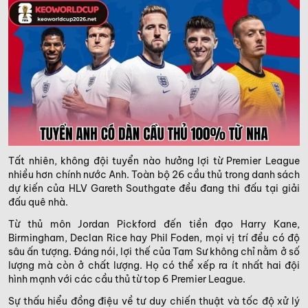
Tất nhiên, không đội tuyển nào hưởng lợi từ Premier League
nhiều hơn chính nước Anh. Toàn bộ 26 cầu thủ trong danh sách
dự kiến của HLV Gareth Southgate đều đang thi đấu tại giải
đấu quê nhà.
Từ thủ môn Jordan Pickford đến tiền đạo Harry Kane,
Birmingham, Declan Rice hay Phil Foden, mọi vị trí đều có độ
sâu ấn tượng. Đáng nói, lợi thế của Tam Sư không chỉ nằm ở số
lượng mà còn ở chất lượng. Họ có thể xếp ra ít nhất hai đội
hình mạnh với các cầu thủ từ top 6 Premier League.
Sự thấu hiểu đồng điệu về tư duy chiến thuật và tốc độ xử lý