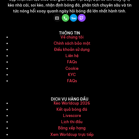
kèo nhà cái, soi kèo, nhận định bóng đá, phân tích chuyên sâu và tin
tức nóng hổi xoay quanh ngày hội bóng đá lớn nhất hành tinh.
THÔNG TIN
Về chúng tôi
Chính sách bảo mật
Điều khoản sử dụng
Liên hệ
FAQs
Cookie
KYC
FAQs
DỊCH VỤ HÀNG ĐẦU
Kèo Worldcup 2026
Kết quả bóng đá
Livescore
Lịch thi đấu
Bảng xếp hạng
Xem Worldcup trực tiếp