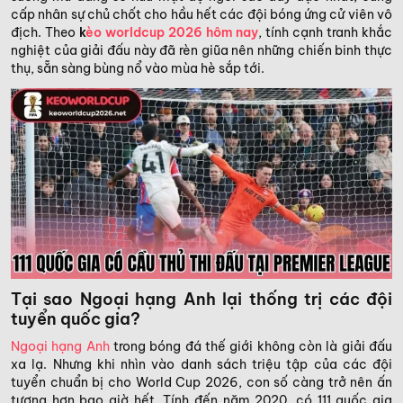
cấp nhân sự chủ chốt cho hầu hết các đội bóng ứng cử viên vô
địch. Theo
k
èo worldcup 2026 hôm nay
, tính cạnh tranh khắc
nghiệt của giải đấu này đã rèn giũa nên những chiến binh thực
thụ, sẵn sàng bùng nổ vào mùa hè sắp tới.
Tại sao Ngoại hạng Anh lại thống trị các đội
tuyển quốc gia?
Ngoại hạng Anh
trong bóng đá thế giới không còn là giải đấu
xa lạ. Nhưng khi nhìn vào danh sách triệu tập của các đội
tuyển chuẩn bị cho World Cup 2026, con số càng trở nên ấn
tượng hơn bao giờ hết. Tính đến năm 2020, có 111 quốc gia