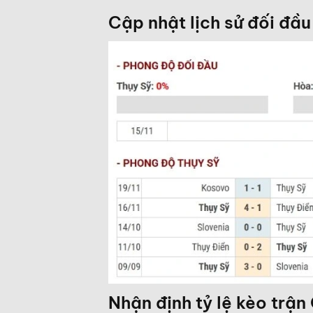
Cập nhật lịch sử đối đầu
Nhận định tỷ lệ kèo trận