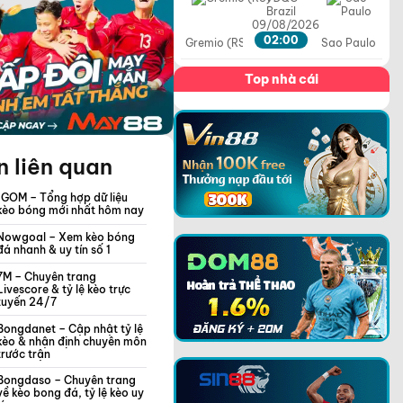
Brazil
09/08/2026
02:00
Gremio (RS)
Sao Paulo
Top nhà cái
n liên quan
1GOM – Tổng hợp dữ liệu
kèo bóng mới nhất hôm nay
Nowgoal – Xem kèo bóng
đá nhanh & uy tín số 1
7M – Chuyên trang
Livescore & tỷ lệ kèo trực
tuyến 24/7
Bongdanet – Cập nhật tỷ lệ
kèo & nhận định chuyên môn
trước trận
Bongdaso – Chuyên trang
về kèo bong đá, tỷ lệ kèo uy