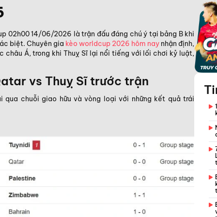
6
up 02h00 14/06/2026 là trận đấu đáng chú ý tại bảng B khi
hác biệt. Chuyên gia
kèo worldcup 2026 hôm nay
nhận định,
 châu Á, trong khi Thuỵ Sĩ lại nổi tiếng với lối chơi kỷ luật,
tar vs Thuỵ Sĩ trước trận
Ti
ải qua chuỗi giao hữu và vòng loại với những kết quả trái