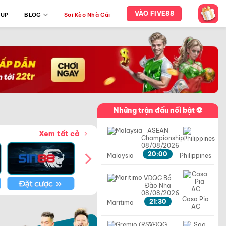
VÀO FIVE88
CUP
BLOG
Soi Kèo Nhà Cái
Những trận đấu nổi bật ⚽️
ASEAN
Xem tất cả
Championship
08/08/2026
20:00
Malaysia
Philippines
VĐQG Bồ
Đào Nha
08/08/2026
Casa Pia
21:30
Maritimo
AC
VĐQG