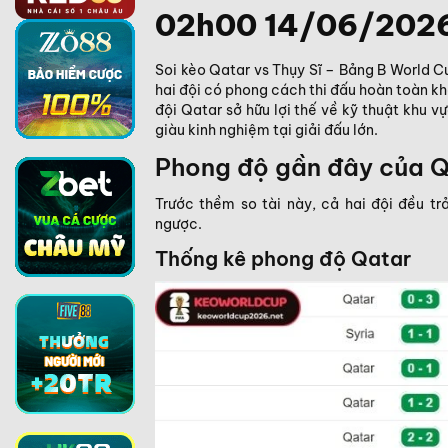
02h00 14/06/202
Soi kèo Qatar vs Thụy Sĩ – Bảng B World C
hai đội có phong cách thi đấu hoàn toàn k
đội Qatar sở hữu lợi thế về kỹ thuật khu vực
giàu kinh nghiệm tại giải đấu lớn.
Phong độ gần đây của Qa
Trước thềm so tài này, cả hai đội đều tr
ngược.
Thống kê phong độ Qatar