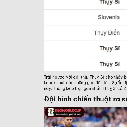
Trái ngược với đối thủ, Thuỵ Sĩ cho thấy
knock-out của những giải đấu lớn. Sự ổn đị
này. Thống kê 5 trận gần nhất, Thuỵ Sĩ có 2 
Đội hình chiến thuật ra 