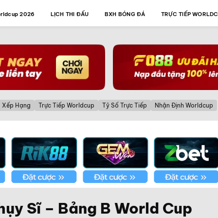
rldcup 2026
LỊCH THI ĐẤU
BXH BÓNG ĐÁ
TRỰC TIẾP WORLD
 Xếp Hạng
Trực Tiếp Worldcup
Tỷ Số Trực Tiếp
Nhận Định Worldcup
hụy Sĩ – Bảng B World Cup