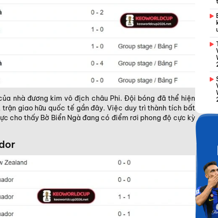
 của nhà đương kim vô địch châu Phi. Đội bóng đã thể hiện
trận giao hữu quốc tế gần đây. Việc duy trì thành tích bất
u vực cho thấy Bờ Biển Ngà đang có điểm rơi phong độ cực kỳ
dor