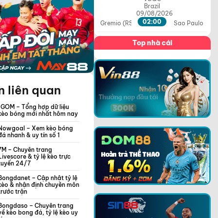
Brazil
09/08/2026
02:00
Gremio (RS)
Sao Paulo
Top nhà cái
n liên quan
1GOM – Tổng hợp dữ liệu
kèo bóng mới nhất hôm nay
Nowgoal – Xem kèo bóng
đá nhanh & uy tín số 1
7M – Chuyên trang
Livescore & tỷ lệ kèo trực
tuyến 24/7
Bongdanet – Cập nhật tỷ lệ
kèo & nhận định chuyên môn
trước trận
Bongdaso – Chuyên trang
về kèo bong đá, tỷ lệ kèo uy