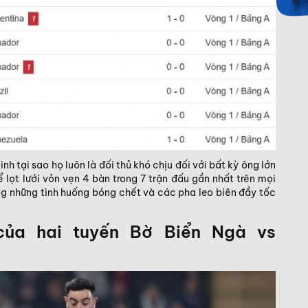
h tại sao họ luôn là đối thủ khó chịu đối với bất kỳ ông lớn
 lọt lưới vỏn vẹn 4 bàn trong 7 trận đấu gần nhất trên mọi
ng những tình huống bóng chết và các pha leo biên đầy tốc
 của hai tuyến Bờ Biển Ngà vs