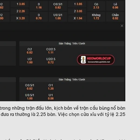
 trong những trận đấu lớn, kịch bản về trận cầu bùng nổ bàn
i đưa ra thường là 2.25 bàn. Việc chọn cửa xỉu với tỷ lệ 2.25