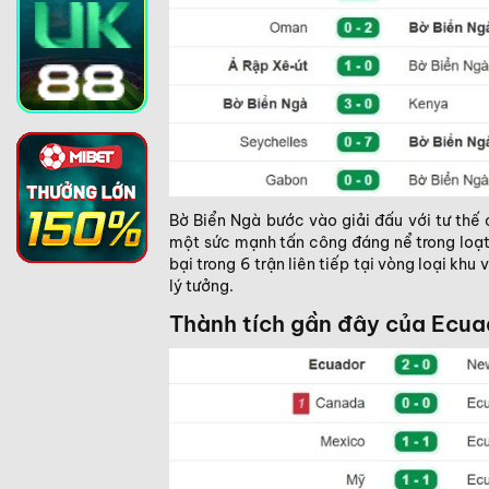
Bờ Biển Ngà bước vào giải đấu với tư thế
một sức mạnh tấn công đáng nể trong loạt 
bại trong 6 trận liên tiếp tại vòng loại kh
lý tưởng.
Thành tích gần đây của Ecua