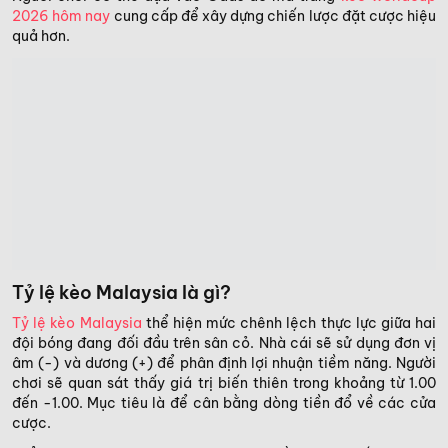
2026 hôm nay
cung cấp để xây dựng chiến lược đặt cược hiệu
quả hơn.
Tỷ lệ kèo Malaysia là gì?
Tỷ lệ kèo Malaysia
thể hiện mức chênh lệch thực lực giữa hai
đội bóng đang đối đầu trên sân cỏ. Nhà cái sẽ sử dụng đơn vị
âm (-) và dương (+) để phân định lợi nhuận tiềm năng. Người
chơi sẽ quan sát thấy giá trị biến thiên trong khoảng từ 1.00
đến -1.00. Mục tiêu là để cân bằng dòng tiền đổ về các cửa
cược.