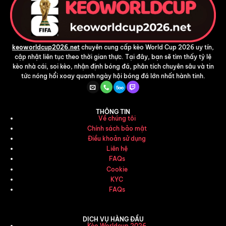
keoworldcup2026.net
chuyên cung cấp kèo World Cup 2026 uy tín,
cập nhật liên tục theo thời gian thực. Tại đây, bạn sẽ tìm thấy tỷ lệ
kèo nhà cái, soi kèo, nhận định bóng đá, phân tích chuyên sâu và tin
tức nóng hổi xoay quanh ngày hội bóng đá lớn nhất hành tinh.
THÔNG TIN
Về chúng tôi
Chính sách bảo mật
Điều khoản sử dụng
Liên hệ
FAQs
Cookie
KYC
FAQs
DỊCH VỤ HÀNG ĐẦU
Kèo Worldcup 2026