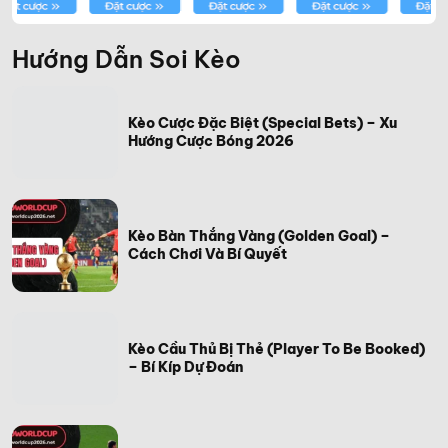
Hướng Dẫn Soi Kèo
Kèo Cược Đặc Biệt (Special Bets) – Xu
Hướng Cược Bóng 2026
Kèo Bàn Thắng Vàng (Golden Goal) –
Cách Chơi Và Bí Quyết
Kèo Cầu Thủ Bị Thẻ (Player To Be Booked)
– Bí Kíp Dự Đoán